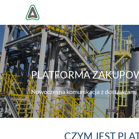
PLATFORMA ZAKUPO
Nowoczesna komunikacja z dostawcami
CZYM JEST PL